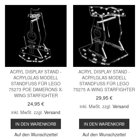
ACRYL DISPLAY STAND -
ACRYL DISPLAY STAND -
ACRYLGLAS MODELL
ACRYLGLAS MODELL
STANDFUSS FÜR LEGO
STANDFUSS FÜR LEGO
75273 POE DAMERONS X-
75275 A-WING STARFIGHTER
WING STARFIGHTER
29,95 €
24,95 €
inkl. MwSt. zzgl.
Versand
inkl. MwSt. zzgl.
Versand
IN DEN WARENKORB
IN DEN WARENKORB
Auf den Wunschzettel
Auf den Wunschzettel