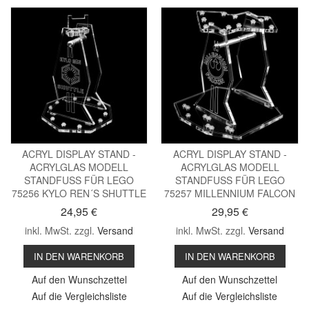
ACRYL DISPLAY STAND -
ACRYL DISPLAY STAND -
ACRYLGLAS MODELL
ACRYLGLAS MODELL
STANDFUSS FÜR LEGO
STANDFUSS FÜR LEGO
75256 KYLO REN´S SHUTTLE
75257 MILLENNIUM FALCON
24,95 €
29,95 €
inkl. MwSt. zzgl.
Versand
inkl. MwSt. zzgl.
Versand
IN DEN WARENKORB
IN DEN WARENKORB
Auf den Wunschzettel
Auf den Wunschzettel
Auf die Vergleichsliste
Auf die Vergleichsliste