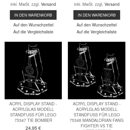
inkl. MwSt. zzgl.
Versand
inkl. MwSt. zzgl.
Versand
IN DEN WARENKORB
IN DEN WARENKORB
Auf den Wunschzettel
Auf den Wunschzettel
Auf die Vergleichsliste
Auf die Vergleichsliste
ACRYL DISPLAY STAND -
ACRYL DISPLAY STAND -
ACRYLGLAS MODELL
ACRYLGLAS MODELL
STANDFUSS FÜR LEGO
STANDFUSS FÜR LEGO
75347 TIE BOMBER
75348 MANDALORIAN FANG
FIGHTER VS TIE
24,95 €