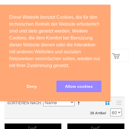
Diese Website benutzt Cookies, die für den
technischen Betrieb der Website erforderlich
sind und stets gesetzt werden. Weitere
Cookies, die dem Komfort bei Benutzung
dieser Website dienen oder die Interaktion
mit anderen Websites und sozialen
Menü
Netzwerken vereinfachen sollen, werden nur
mit Ihrer Zustimmung gesetzt.
DISPLAY STANDS FÜR
LEGOMODELLE 75220-75499
Deny
Allow cookies
Display Stands für Legomodelle 75220-75499
SORTIEREN NACH
28 Artikel