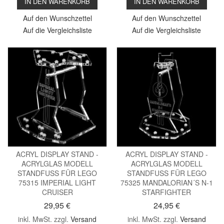
IN DEN WARENKORB
IN DEN WARENKORB
Auf den Wunschzettel
Auf den Wunschzettel
Auf die Vergleichsliste
Auf die Vergleichsliste
ACRYL DISPLAY STAND -
ACRYL DISPLAY STAND -
ACRYLGLAS MODELL
ACRYLGLAS MODELL
STANDFUSS FÜR LEGO
STANDFUSS FÜR LEGO
75315 IMPERIAL LIGHT
75325 MANDALORIAN´S N-1
CRUISER
STARFIGHTER
29,95 €
24,95 €
inkl. MwSt. zzgl.
Versand
inkl. MwSt. zzgl.
Versand