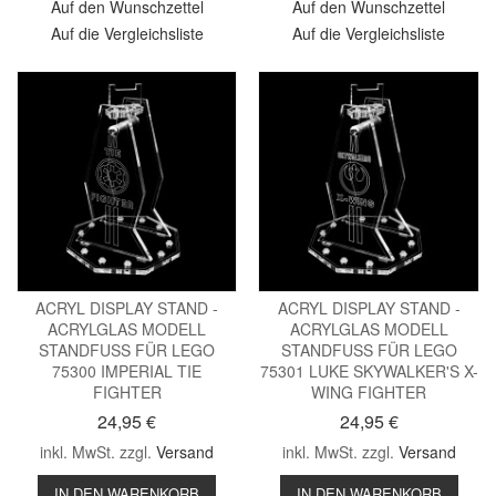
Auf den Wunschzettel
Auf den Wunschzettel
Auf die Vergleichsliste
Auf die Vergleichsliste
ACRYL DISPLAY STAND -
ACRYL DISPLAY STAND -
ACRYLGLAS MODELL
ACRYLGLAS MODELL
STANDFUSS FÜR LEGO
STANDFUSS FÜR LEGO
75300 IMPERIAL TIE
75301 LUKE SKYWALKER'S X-
FIGHTER
WING FIGHTER
24,95 €
24,95 €
inkl. MwSt. zzgl.
Versand
inkl. MwSt. zzgl.
Versand
IN DEN WARENKORB
IN DEN WARENKORB