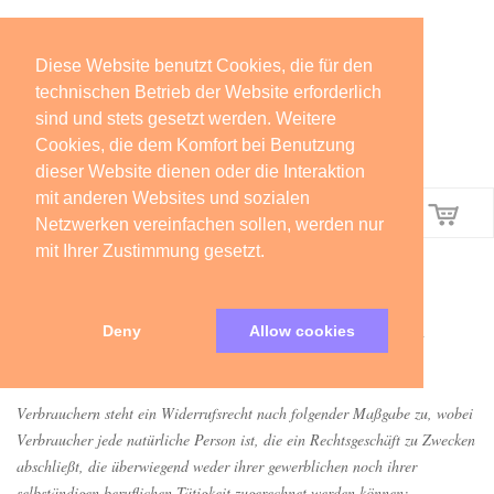
Diese Website benutzt Cookies, die für den
technischen Betrieb der Website erforderlich
sind und stets gesetzt werden. Weitere
Cookies, die dem Komfort bei Benutzung
dieser Website dienen oder die Interaktion
mit anderen Websites und sozialen
Menü
Netzwerken vereinfachen sollen, werden nur
mit Ihrer Zustimmung gesetzt.
WIDERRUFSBELEHRUNG
WIDERRUFSBELEHRUNG &
Deny
Allow cookies
WIDERRUFSFORMULAR
Verbrauchern steht ein Widerrufsrecht nach folgender Maßgabe zu, wobei
Verbraucher jede natürliche Person ist, die ein Rechtsgeschäft zu Zwecken
abschließt, die überwiegend weder ihrer gewerblichen noch ihrer
selbständigen beruflichen Tätigkeit zugerechnet werden können: