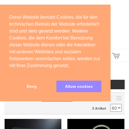
Diese Website benutzt Cookies, die für den
technischen Betrieb der Website erforderlich
sind und stets gesetzt werden. Weitere
Cookies, die dem Komfort bei Benutzung
dieser Website dienen oder die Interaktion
mit anderen Websites und sozialen
Menü
Netzwerken vereinfachen sollen, werden nur
mit Ihrer Zustimmung gesetzt.
AUFSTELLER/NACHTLICHTER
FILTER
Deny
Allow cookies
SORTIEREN NACH
3 Artikel